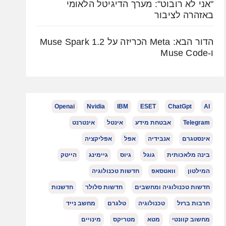
"אני לא רובוט": מערך הדיגיטל הלאומי
באזהרה לציבור
הדור הבא: Meta הכריזה על Muse Spark 1.2
ו-Muse Code
Openai
Nvidia
IBM
ESET
ChatGpt
AI
Telegram
אבטחת מידע
אינטל
אינטרנט
אינסטגרם
אנבידיה
אפל
אפליקציה
בינה מלאכותית
גוגל
גיוס
גיימינג
הייטק
המילטון
וואטסאפ
חדשות טכנולוגיה
חדשות טכנולוגיה ומחשבים
חדשות סלולר
חדשנות
חרבות ברזל
טכנולוגיה
טלגרם
מחשב נייד
מחשוב קוונטי
מטא
מטריקס
מינויים