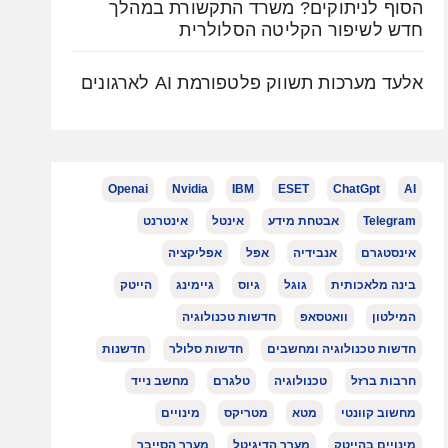
הסוף לניתוקים? משרד התקשורת במהלך
חדש לשיפור הקליטה הסלולרית
אלעד מערכות תשווק פלטפורמת AI לארגונים
Openai
Nvidia
IBM
ESET
ChatGpt
AI
Telegram
אבטחת מידע
אינטל
אינטרנט
אינסטגרם
אנבידיה
אפל
אפליקציה
בינה מלאכותית
גוגל
גיוס
גיימינג
הייטק
המילטון
וואטסאפ
חדשות טכנולוגיה
חדשות טכנולוגיה ומחשבים
חדשות סלולר
חדשנות
חרבות ברזל
טכנולוגיה
טלגרם
מחשב נייד
מחשוב קוונטי
מטא
מטריקס
מינויים
מינויים בהייטק
מערך הדיגיטל
מערך הסייבר