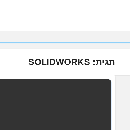
Ski
t
conten
תגית:
SOLIDWORKS