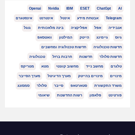
Openai
Nvidia
IBM
ESET
ChatGpt
AI
Telegram
אבטחת מידע
אינטל
אינטרנט
אינסטגרם
אנבידיה
אפל
אפליקציה
בינה מלאכותית
גוגל
גיוס
גיימינג
הייטק
המילטון
וואטסאפ
חדשות טכנולוגיה
חדשות טכנולוגיה ומחשבים
חדשות סלולר
חדשנות
חרבות ברזל
טכנולוגיה
טלגרם
מחשב נייד
מחשוב קוונטי
מטא
מטריקס
מינויים
מינויים בהייטק
מערך הדיגיטל
מערך הסייבר
משרד התקשורת
סטארטאפ
סייבר
סלולר
סמסונג
פורטינט
פלאפון
רשות החדשנות
שיאומי