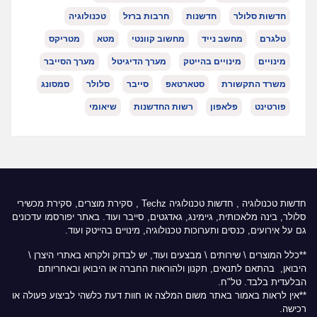
חדשות סלולר
חדשנות
חרבות ברזל
טכנולוגיה
טלגרם
מחשב נייד
מחשוב קוונטי
מטא
מטריקס
מינויים
מינויים בהייטק
מערך הדיגיטל
מערך הסייבר
משרד התקשורת
סטארטאפ
סייבר
סלולר
סמסונג
פורטינט
פלאפון
רשות החדשנות
שיאומי
חדשות טכנולוגיה
,
חדשות טכנולוגיה Techz
, סקירת מוצרים, סקירת מכשירי
סלולר, בינה מלאכותית, גיימינג, גאדגטים, סייבר ועוד. באתר יפורסמו עדכונים
גם על אירועים, כנסים ותערוכות טכנולוגיה, מינויים בהייטק ועוד.
**כלל המוצרים \ שירותים \ מבצעים ועוד, יש לבדוק ולקרוא באתרי היצרן \
היבואן, בהתאם לתנאים, תקנון ולהוראות החברה או היבואן ובאחריותם
הבלעדית בלבד. טל"ח.
**אין לראות באמור באתר משום המלצה או חוות דעת כלשהי לביצוע פעולה או
רכישה.