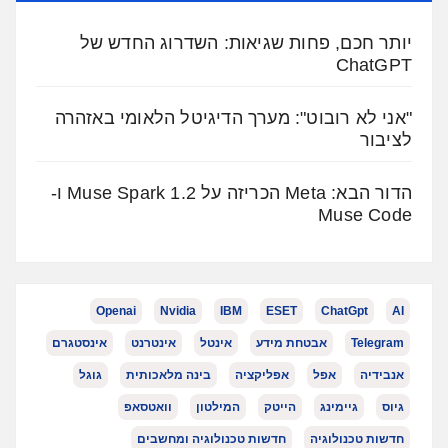
יותר חכם, פחות שגיאות: השדרוג החדש של
ChatGPT
"אני לא רובוט": מערך הדיגיטל הלאומי באזהרה
לציבור
הדור הבא: Meta הכריזה על Muse Spark 1.2 ו-
Muse Code
Openai
Nvidia
IBM
ESET
ChatGpt
AI
Telegram
אבטחת מידע
אינטל
אינטרנט
אינסטגרם
אנבידיה
אפל
אפליקציה
בינה מלאכותית
גוגל
גיוס
גיימינג
הייטק
המילטון
וואטסאפ
חדשות טכנולוגיה
חדשות טכנולוגיה ומחשבים