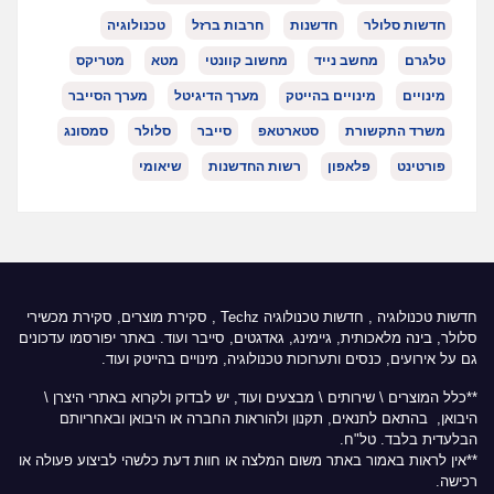
חדשות סלולר
חדשנות
חרבות ברזל
טכנולוגיה
טלגרם
מחשב נייד
מחשוב קוונטי
מטא
מטריקס
מינויים
מינויים בהייטק
מערך הדיגיטל
מערך הסייבר
משרד התקשורת
סטארטאפ
סייבר
סלולר
סמסונג
פורטינט
פלאפון
רשות החדשנות
שיאומי
חדשות טכנולוגיה
,
חדשות טכנולוגיה Techz
, סקירת מוצרים, סקירת מכשירי
סלולר, בינה מלאכותית, גיימינג, גאדגטים, סייבר ועוד. באתר יפורסמו עדכונים
גם על אירועים, כנסים ותערוכות טכנולוגיה, מינויים בהייטק ועוד.
**כלל המוצרים \ שירותים \ מבצעים ועוד, יש לבדוק ולקרוא באתרי היצרן \
היבואן, בהתאם לתנאים, תקנון ולהוראות החברה או היבואן ובאחריותם
הבלעדית בלבד. טל"ח.
**אין לראות באמור באתר משום המלצה או חוות דעת כלשהי לביצוע פעולה או
רכישה.