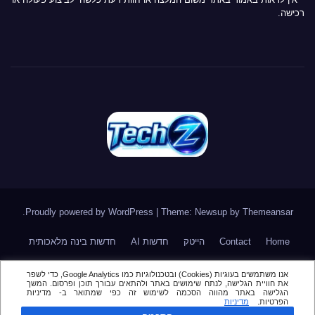
רכישה.
.
Proudly powered by WordPress
|
Theme: Newsup by
Themeansar
Home
Contact
הייטק
חדשות AI
חדשות בינה מלאכותית
חדשות סייבר
חדשות סלולר
טלגרם
מאמר דעה \ טור אורח
אנו משתמשים בעוגיות (Cookies) ובטכנולוגיות כמו Google Analytics, כדי לשפר
את חוויית הגלישה, לנתח שימושים באתר ולהתאים עבורך תוכן ופרסום. המשך
מור
מינויים בהייטק
סקירות
הגלישה באתר מהווה הסכמה לשימוש זה כפי שמתואר ב- מדיניות
הפרטיות.
מדיניות