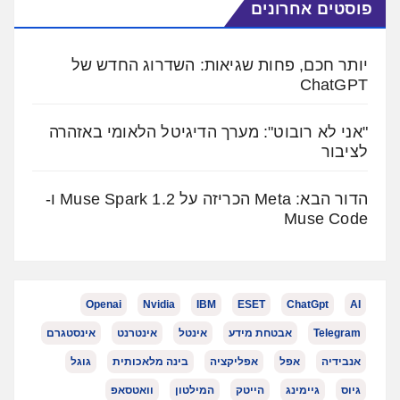
פוסטים אחרונים
יותר חכם, פחות שגיאות: השדרוג החדש של
ChatGPT
"אני לא רובוט": מערך הדיגיטל הלאומי באזהרה
לציבור
הדור הבא: Meta הכריזה על Muse Spark 1.2 ו-
Muse Code
Openai
Nvidia
IBM
ESET
ChatGpt
AI
Telegram
אבטחת מידע
אינטל
אינטרנט
אינסטגרם
אנבידיה
אפל
אפליקציה
בינה מלאכותית
גוגל
גיוס
גיימינג
הייטק
המילטון
וואטסאפ