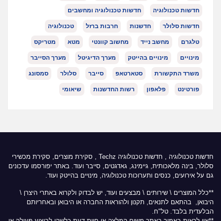
חדשות טכנולוגיה
חדשות טכנולוגיה ומחשבים
חדשות סלולר
חדשנות
חרבות ברזל
טכנולוגיה
טלגרם
מחשב נייד
מחשוב קוונטי
מטא
מטריקס
מינויים
מינויים בהייטק
מערך הדיגיטל
מערך הסייבר
משרד התקשורת
סטארטאפ
סייבר
סלולר
סמסונג
פורטינט
פלאפון
רשות החדשנות
שיאומי
חדשות טכנולוגיה
,
חדשות טכנולוגיה Techz
, סקירת מוצרים, סקירת מכשירי
סלולר, בינה מלאכותית, גיימינג, גאדגטים, סייבר ועוד. באתר יפורסמו עדכונים
גם על אירועים, כנסים ותערוכות טכנולוגיה, מינויים בהייטק ועוד.
**כלל המוצרים \ שירותים \ מבצעים ועוד, יש לבדוק ולקרוא באתרי היצרן \
היבואן, בהתאם לתנאים, תקנון ולהוראות החברה או היבואן ובאחריותם
הבלעדית בלבד. טל"ח.
**אין לראות באמור באתר משום המלצה או חוות דעת כלשהי לביצוע פעולה או