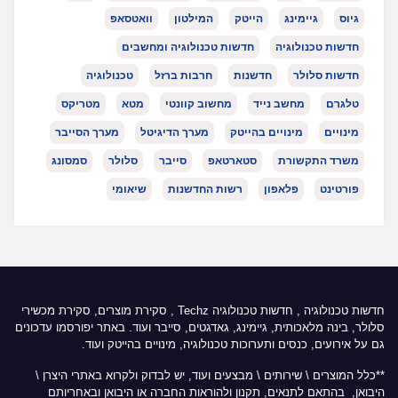
גיוס
גיימינג
הייטק
המילטון
וואטסאפ
חדשות טכנולוגיה
חדשות טכנולוגיה ומחשבים
חדשות סלולר
חדשנות
חרבות ברזל
טכנולוגיה
טלגרם
מחשב נייד
מחשוב קוונטי
מטא
מטריקס
מינויים
מינויים בהייטק
מערך הדיגיטל
מערך הסייבר
משרד התקשורת
סטארטאפ
סייבר
סלולר
סמסונג
פורטינט
פלאפון
רשות החדשנות
שיאומי
חדשות טכנולוגיה
,
חדשות טכנולוגיה Techz
, סקירת מוצרים, סקירת מכשירי
סלולר, בינה מלאכותית, גיימינג, גאדגטים, סייבר ועוד. באתר יפורסמו עדכונים
גם על אירועים, כנסים ותערוכות טכנולוגיה, מינויים בהייטק ועוד.
**כלל המוצרים \ שירותים \ מבצעים ועוד, יש לבדוק ולקרוא באתרי היצרן \
היבואן, בהתאם לתנאים, תקנון ולהוראות החברה או היבואן ובאחריותם