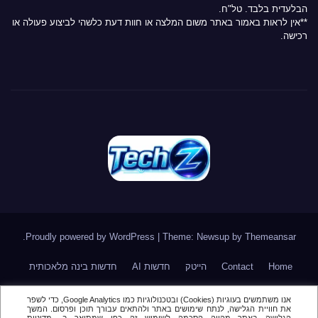
הבלעדית בלבד. טל"ח.
**אין לראות באמור באתר משום המלצה או חוות דעת כלשהי לביצוע פעולה או
רכישה.
.
Proudly powered by WordPress
|
Theme: Newsup by
Themeansar
Home
Contact
הייטק
חדשות AI
חדשות בינה מלאכותית
חדשות סייבר
חדשות סלולר
טלגרם
מאמר דעה \ טור אורח
אנו משתמשים בעוגיות (Cookies) ובטכנולוגיות כמו Google Analytics, כדי לשפר
את חוויית הגלישה, לנתח שימושים באתר ולהתאים עבורך תוכן ופרסום. המשך
מור
מינויים בהייטק
סקירות