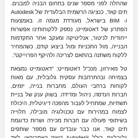
שהחלה לפני מספר שנים בתחום הבניה למבנים.
תים קאד, כנציגה הרשמית הבלעדית של Autodesk
ו- BIM בישראל, מעודדת מגמה זו. באמצעות
הפתרון של דאטומייט, נספק ללקוחותינו אפשרות
ייחודית לניטור, אנליטיקה ומעקב אחר התקדמות
הבנייה, מול התכניות ומול ביצוע קודם, כשהמחיר
ללקוח משתנה בהתאם לצריכה ולהיקף הפרוייקט".
טל מאירזון, מנכ"ל דאטומייט: "דאטומייט נמצאת
בצמיחה ובהתרחבות עסקית גלובלית, עם מאות
לקוחות ברחבי העולם, מחברות בנייה, יזמים,
חברות הנדסה, ניהול ומדידה. בשוק ענק של בניית
תשתיות, שמתחיל לעבור מהפכה דיגיטלית, היכולת
לצמוח במהירות עם טכנולוגיה מובילה, תלוייה
בשיתופי פעולה עם חברות מכירה ושרות כדוגמת
תים קאד. אנו כבר עובדים עם מספר שותפים
גלובליים, כולל Autodesk בשוק האמריקאי. לצד