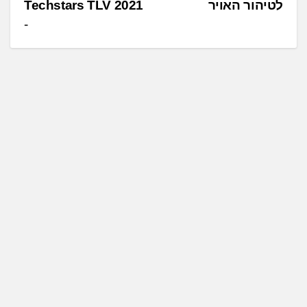
לטיהור האויר
Techstars TLV 2021
ו
ו
ט