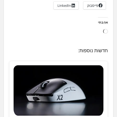
פייסבוק
LinkedIn
אהבתי
ט
ו
ע
חדשות נוספות:
ן
.
.
.