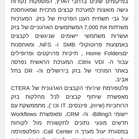
במיקומים שונים ברחבי הארץ, המספקות נקודות
גישה מואצות למערכת קבצים מרכזית שמאוחסנת
על גבי תשתית הענן הפרטית של בזק. המערכות
משרתות את 7,000 המשתמשים הארגוניים של בזק
ועשרות משתמשי יישומים שניגשים לקבצים
באמצעות פרוטוקולי SMB ו- NFS, ומאחסנות
יםHome Folders , תיקיות פרויקטים ופרופילים
עבור ה- Citrix VDI. המערכת הראשית נפרסה
באתר המרכזי של בזק בירושלים וה- DR בתל
אביב.
פלטפורמת שירותי הקבצים הארגונית של CTERA
מאפשרת שיתוף קבצים לכל מחלקות בזק
הרוחביות (שיווק, פיננסים, IT וכו '), מתממשקת עם
יישומי הBilling- וה- CRM, ומאפשרת Workflows
חדשים מונעי נתונים לתקשורת מול לקוחות
במסגרת יעול מערך ה Call Center. הפלטפורמה