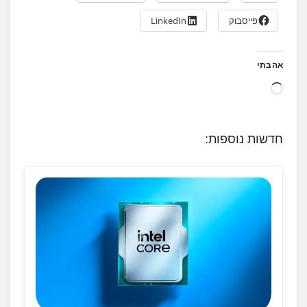
פייסבוק
LinkedIn
אהבתי
ט
ו
ע
חדשות נוספות:
ן
.
.
.