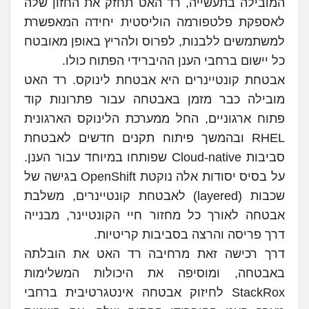
המובילה בתעשייה, רד האט תחזק את החזון שלה
לאספקת פלטפורמה הוליסטית יחידה המאפשרת
למשתמשים ללבנות, לפרוס ולהריץ באופן מאובטח
כל יישום ברחבי הענן ההיברידי הפתוח כולו.
אבטחת קונטיינרים היא אבטחת לינוקס. רד האט
מובילה כבר מזמן באבטחה עבור פתרונות קוד
פתוח ארגוניים, החל ממערכת הלינוקס הארגונית
RHEL ובהמשך פיתוח תקנים חדשים לאבטחת
סביבות Cloud-native שפותחו במיוחד עבור הענן.
על בסיס יסודות אלה נוקטת OpenShift בגישה של
שכבות (layered) לאבטחת קונטיינרים, משלבת
אבטחה לאורך כל מחזור חיי הקונטיינר, מבנייה
דרך פריסה והרצה בסביבות קריטיות.
דרך רכישה זאת מרחיבה רד האט את הובלתה
באבטחה, ומוסיפה את היכולות המשלימות
StackRox לחיזוק אבטחה אינטגרטיבית ברחבי