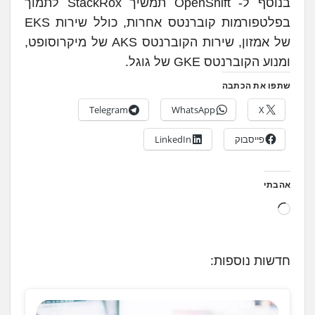
בנוסף ל- OpenShift תמשיך StackRox לתמוך
בפלטפורמות קוברנטס אחרות, כולל שירות EKS
של אמזון, שירות הקוברנטס AKS של מיקרוסופט,
ומנוע הקוברנטס GKE של גוגל.
שתפו את הכתבה
Telegram
WhatsApp
X
פייסבוק
LinkedIn
אהבתי
ט
ו
ע
חדשות נוספות:
ן
.
.