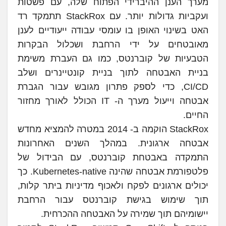
מערך הענן ההיברידי הפתוח שלה, עם פשטות
ועקביות גדולות יותר. עם StackRox תתמקד רד
האט בשינוי האופן בו עומסי עבודה ייעודיים לענן
מאובטחים על ידי הרחבת ושכלול הבקרות
הטבעיות של קוברנטס, כמו גם העברת משימת
בניית האבטחה לתוך בניית קונטיינרים ושלב
CI/CD, כדי לספק פתרון מגובש עבור הגברת
אבטחה וייעול מערך ה- IT הכולל לאורך מחזור
החיים.
StackRox הוקמה ב- 2014 במטרה להמציא מחדש
אבטחה ארגונית. במהלך השנים האחרונות
התמקדה באבטחת קוברנטס, עם הבידול של
פלטפורמת אבטחה שהינה Kubernetes-native. כך
יכולים ארגונים לפקח ולאכוף מדיניות ביתר קלות,
תוך שימוש בגישת קוברנטס עבור הרחבת
יישומיהם תוך שמירה על האבטחה ההכרחית.