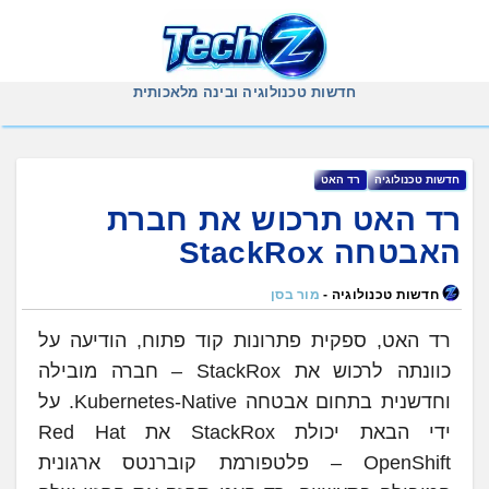
Ski
t
conten
חדשות טכנולוגיה ובינה מלאכותית
‏חדשות ‏טכנולוגיה
רד האט
רד האט תרכוש את חברת
האבטחה ‏StackRox
חדשות טכנולוגיה -
מור בסן
רד האט, ספקית פתרונות קוד פתוח, הודיעה על
כוונתה לרכוש את StackRox – חברה מובילה
וחדשנית בתחום אבטחה Kubernetes-Native. על
ידי הבאת יכולת StackRox את Red Hat
OpenShift – פלטפורמת קוברנטס ארגונית