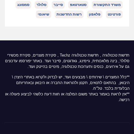
משרד התקשורת
סטארטאפ
סייבר
סלולר
סמסונג
פורטינט
פלאפון
רשות החדשנות
שיאומי
חדשות טכנולוגיה
,
חדשות טכנולוגיה Techz
, סקירת מוצרים, סקירת מכשירי
סלולר, בינה מלאכותית, גיימינג, גאדגטים, סייבר ועוד. באתר יפורסמו עדכונים
גם על אירועים, כנסים ותערוכות טכנולוגיה, מינויים בהייטק ועוד.
**כלל המוצרים \ שירותים \ מבצעים ועוד, יש לבדוק ולקרוא באתרי היצרן \
היבואן, בהתאם לתנאים, תקנון ולהוראות החברה או היבואן ובאחריותם
הבלעדית בלבד. טל"ח.
**אין לראות באמור באתר משום המלצה או חוות דעת כלשהי לביצוע פעולה או
רכישה.