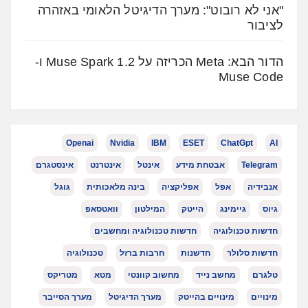
"אני לא רובוט": מערך הדיגיטל הלאומי באזהרה
לציבור
הדור הבא: Meta הכריזה על Muse Spark 1.2 ו-
Muse Code
Openai
Nvidia
IBM
ESET
ChatGpt
AI
Telegram
אבטחת מידע
אינטל
אינטרנט
אינסטגרם
אנבידיה
אפל
אפליקציה
בינה מלאכותית
גוגל
גיוס
גיימינג
הייטק
המילטון
וואטסאפ
חדשות טכנולוגיה
חדשות טכנולוגיה ומחשבים
חדשות סלולר
חדשנות
חרבות ברזל
טכנולוגיה
טלגרם
מחשב נייד
מחשוב קוונטי
מטא
מטריקס
מינויים
מינויים בהייטק
מערך הדיגיטל
מערך הסייבר