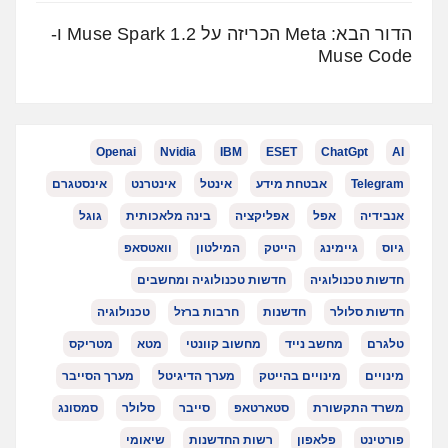
הדור הבא: Meta הכריזה על Muse Spark 1.2 ו-
Muse Code
Openai
Nvidia
IBM
ESET
ChatGpt
AI
Telegram
אבטחת מידע
אינטל
אינטרנט
אינסטגרם
אנבידיה
אפל
אפליקציה
בינה מלאכותית
גוגל
גיוס
גיימינג
הייטק
המילטון
וואטסאפ
חדשות טכנולוגיה
חדשות טכנולוגיה ומחשבים
חדשות סלולר
חדשנות
חרבות ברזל
טכנולוגיה
טלגרם
מחשב נייד
מחשוב קוונטי
מטא
מטריקס
מינויים
מינויים בהייטק
מערך הדיגיטל
מערך הסייבר
משרד התקשורת
סטארטאפ
סייבר
סלולר
סמסונג
פורטינט
פלאפון
רשות החדשנות
שיאומי