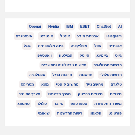
Openai
Nvidia
IBM
ESET
ChatGpt
AI
Telegram
אבטחת מידע
אינטל
אינטרנט
אינסטגרם
אנבידיה
אפל
אפליקציה
בינה מלאכותית
גוגל
גיוס
גיימינג
הייטק
המילטון
וואטסאפ
חדשות טכנולוגיה
חדשות טכנולוגיה ומחשבים
חדשות סלולר
חדשנות
חרבות ברזל
טכנולוגיה
טלגרם
מחשב נייד
מחשוב קוונטי
מטא
מטריקס
מינויים
מינויים בהייטק
מערך הדיגיטל
מערך הסייבר
משרד התקשורת
סטארטאפ
סייבר
סלולר
סמסונג
פורטינט
פלאפון
רשות החדשנות
שיאומי