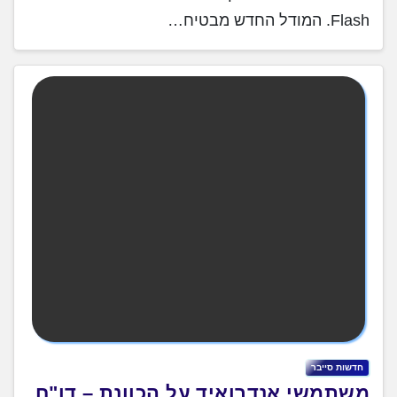
Flash. המודל החדש מבטיח…
‏חדשות ‏סייבר
משתמשי אנדרואיד על הכוונת – דו"ח