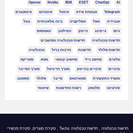
Openai
Nvidia
IBM
ESET
ChatGpt
AI
Telegram
אבטחת מידע
אינטל
אינטרנט
אינסטגרם
אנבידיה
אפל
אפליקציה
בינה מלאכותית
גוגל
גיוס
גיימינג
הייטק
המילטון
וואטסאפ
חדשות טכנולוגיה
חדשות טכנולוגיה ומחשבים
חדשות סלולר
חדשנות
חרבות ברזל
טכנולוגיה
טלגרם
מחשב נייד
מחשוב קוונטי
מטא
מטריקס
מינויים
מינויים בהייטק
מערך הדיגיטל
מערך הסייבר
משרד התקשורת
סטארטאפ
סייבר
סלולר
סמסונג
פורטינט
פלאפון
רשות החדשנות
שיאומי
חדשות טכנולוגיה
,
חדשות טכנולוגיה Techz
, סקירת מוצרים, סקירת מכשירי