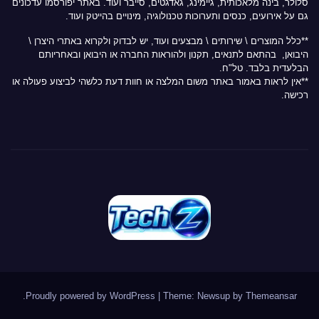
סלולר, בינה מלאכותית, גיימינג, גאדגטים, סייבר ועוד. באתר יפורסמו עדכונים
גם על אירועים, כנסים ותערוכות טכנולוגיה, מינויים בהייטק ועוד.
**כלל המוצרים \ שירותים \ מבצעים ועוד, יש לבדוק ולקרוא באתרי היצרן \
היבואן, בהתאם לתנאים, תקנון ולהוראות החברה או היבואן ובאחריותם
הבלעדית בלבד. טל"ח.
**אין לראות באמור באתר משום המלצה או חוות דעת כלשהי לביצוע פעולה או
רכישה.
.
Proudly powered by WordPress
|
Theme: Newsup by
Themeansar