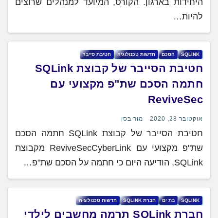
היחידות בארגון. הקורס, המיועד למנהלים שרוצים
להיות…
SQLINK
‏הסכם
‏חדשות ‏טכנולוגיה
‏חטיבת ‏סייבר
חטיבת הסייבר של קבוצת ‏SQLink
‎חתמה הסכם שת"פ מקצועי עם
אוקטובר 28, 2020
מור בסן
חטיבת הסייבר של קבוצת SQLink חתמה הסכם
שת"פ מקצועי עם ReviveSecCyberLink מקבוצת
SQLink, הודיעה היום כי חתמה על הסכם שת"פ…
SQLINK
בת ים
חברת ‏SQLINK
חדשות טכנולוגיה
חברת ‏SQLink‎ תרמה מחשבים לילדי