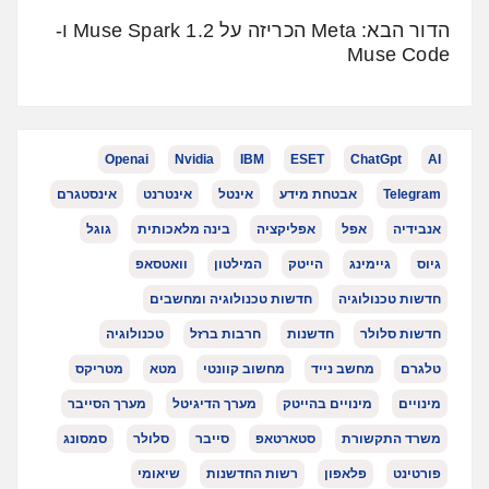
הדור הבא: Meta הכריזה על Muse Spark 1.2 ו-
Muse Code
Openai
Nvidia
IBM
ESET
ChatGpt
AI
Telegram
אבטחת מידע
אינטל
אינטרנט
אינסטגרם
אנבידיה
אפל
אפליקציה
בינה מלאכותית
גוגל
גיוס
גיימינג
הייטק
המילטון
וואטסאפ
חדשות טכנולוגיה
חדשות טכנולוגיה ומחשבים
חדשות סלולר
חדשנות
חרבות ברזל
טכנולוגיה
טלגרם
מחשב נייד
מחשוב קוונטי
מטא
מטריקס
מינויים
מינויים בהייטק
מערך הדיגיטל
מערך הסייבר
משרד התקשורת
סטארטאפ
סייבר
סלולר
סמסונג
פורטינט
פלאפון
רשות החדשנות
שיאומי