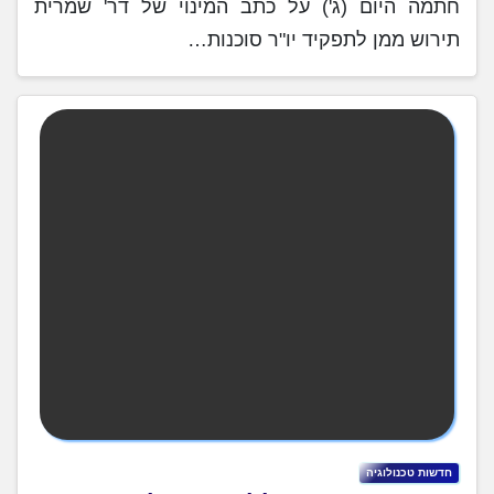
חתמה היום (ג') על כתב המינוי של דר' שמרית
תירוש ממן לתפקיד יו"ר סוכנות…
חדשות טכנולוגיה