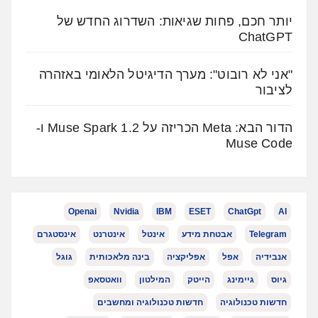
יותר חכם, פחות שגיאות: השדרוג החדש של
ChatGPT
"אני לא רובוט": מערך הדיגיטל הלאומי באזהרה
לציבור
הדור הבא: Meta הכריזה על Muse Spark 1.2 ו-
Muse Code
Openai
Nvidia
IBM
ESET
ChatGpt
AI
Telegram
אבטחת מידע
אינטל
אינטרנט
אינסטגרם
אנבידיה
אפל
אפליקציה
בינה מלאכותית
גוגל
גיוס
גיימינג
הייטק
המילטון
וואטסאפ
חדשות טכנולוגיה
חדשות טכנולוגיה ומחשבים