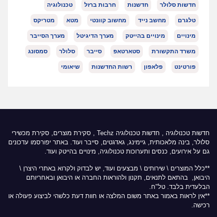
חדשות סלולר
חדשנות
חרבות ברזל
טכנולוגיה
טלגרם
מחשב נייד
מחשוב קוונטי
מטא
מטריקס
מינויים
מינויים בהייטק
מערך הדיגיטל
מערך הסייבר
משרד התקשורת
סטארטאפ
סייבר
סלולר
סמסונג
פורטינט
פלאפון
רשות החדשנות
שיאומי
חדשות טכנולוגיה
,
חדשות טכנולוגיה Techz
, סקירת מוצרים, סקירת מכשירי
סלולר, בינה מלאכותית, גיימינג, גאדגטים, סייבר ועוד. באתר יפורסמו עדכונים
גם על אירועים, כנסים ותערוכות טכנולוגיה, מינויים בהייטק ועוד.
**כלל המוצרים \ שירותים \ מבצעים ועוד, יש לבדוק ולקרוא באתרי היצרן \
היבואן, בהתאם לתנאים, תקנון ולהוראות החברה או היבואן ובאחריותם
הבלעדית בלבד. טל"ח.
**אין לראות באמור באתר משום המלצה או חוות דעת כלשהי לביצוע פעולה או
רכישה.