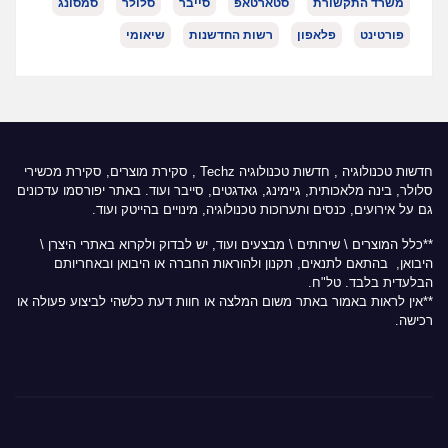
משרד התקשורת
סטארטאפ
סייבר
סלולר
סמסונג
פורטינט
פלאפון
רשות החדשנות
שיאומי
חדשות טכנולוגיה
,
חדשות טכנולוגיה Techz
, סקירת מוצרים, סקירת מכשירי
סלולר, בינה מלאכותית, גיימינג, גאדגטים, סייבר ועוד. באתר יפורסמו עדכונים
גם על אירועים, כנסים ותערוכות טכנולוגיה, מינויים בהייטק ועוד.
**כלל המוצרים \ שירותים \ מבצעים ועוד, יש לבדוק ולקרוא באתרי היצרן \
היבואן, בהתאם לתנאים, תקנון ולהוראות החברה או היבואן ובאחריותם
הבלעדית בלבד. טל"ח.
**אין לראות באמור באתר משום המלצה או חוות דעת כלשהי לביצוע פעולה או
רכישה.