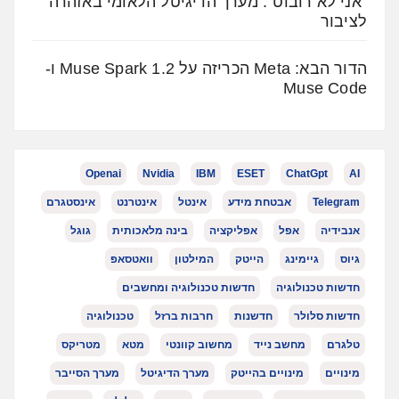
"אני לא רובוט": מערך הדיגיטל הלאומי באזהרה
לציבור
הדור הבא: Meta הכריזה על Muse Spark 1.2 ו-
Muse Code
Openai
Nvidia
IBM
ESET
ChatGpt
AI
Telegram
אבטחת מידע
אינטל
אינטרנט
אינסטגרם
אנבידיה
אפל
אפליקציה
בינה מלאכותית
גוגל
גיוס
גיימינג
הייטק
המילטון
וואטסאפ
חדשות טכנולוגיה
חדשות טכנולוגיה ומחשבים
חדשות סלולר
חדשנות
חרבות ברזל
טכנולוגיה
טלגרם
מחשב נייד
מחשוב קוונטי
מטא
מטריקס
מינויים
מינויים בהייטק
מערך הדיגיטל
מערך הסייבר