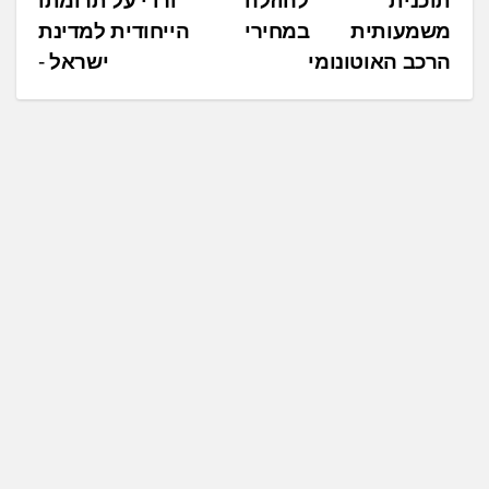
תוכנית להוזלה
ורדי על תרומתו
י
משמעותית במחירי
הייחודית למדינת
ו
הרכב האוטונומי
ישראל
ו
ט