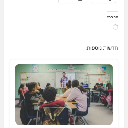
אהבתי
ט
ו
ע
חדשות נוספות:
ן
.
.
.